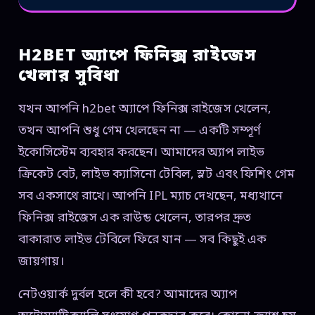
H2BET অ্যাপে ফিনিক্স রাইজেস
খেলার সুবিধা
যখন আপনি h2bet অ্যাপে ফিনিক্স রাইজেস খেলেন,
তখন আপনি শুধু গেম খেলছেন না — একটি সম্পূর্ণ
ইকোসিস্টেম ব্যবহার করছেন। আমাদের অ্যাপ লাইভ
ক্রিকেট বেট, লাইভ ক্যাসিনো টেবিল, স্লট এবং ফিশিং গেম
সব একসাথে রাখে। আপনি IPL ম্যাচ দেখছেন, মধ্যখানে
ফিনিক্স রাইজেস এক রাউন্ড খেলেন, তারপর দ্রুত
বাকারাত লাইভ টেবিলে ফিরে যান — সব কিছুই এক
জায়গায়।
নেটওয়ার্ক দুর্বল হলে কী হবে? আমাদের অ্যাপ