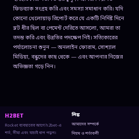
ফিডব্যাক সংগ্রহ করি এবং সমস্যা সমাধান করি। যদি
কোনো খেলোয়াড় রিপোর্ট করে যে একটি নির্দিষ্ট দিনে
স্লট ধীর ছিল বা পেমেন্ট দেরিতে আসলো, আমরা তা
তদন্ত করি এবং উন্নতির পদক্ষেপ নিই। সত্যিকারের
পর্যালোচনা শুনুন — অনলাইন ফোরাম, সোশ্যাল
মিডিয়া, বন্ধুদের কাছ থেকে — এবং আপনার নিজের
অভিজ্ঞতা গড়ে নিন।
H2BET
লিঙ্ক
আমাদের সম্পর্কে
Rocket ব্যবহারের আগে h2bet-এ
শর্ত, সীমা এবং যাচাই ধাপ পড়ুন।
নিয়ম ও শর্তাবলী