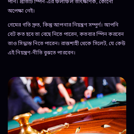
পান। প্রতিটি স্পিন-এর ফলাফল তাৎক্ষণিক, কোনো
অপেক্ষা নেই।
গেমের গতি দ্রুত, কিন্তু আপনার নিয়ন্ত্রণ সম্পূর্ণ। আপনি
বেট কত হবে তা বেছে নিতে পারেন, কতবার স্পিন করবেন
তাও সিদ্ধান্ত নিতে পারেন। রাজশাহী থেকে সিলেট, যে কেউ
এই নিয়ন্ত্রণ-নীতি বুঝতে পারবেন।