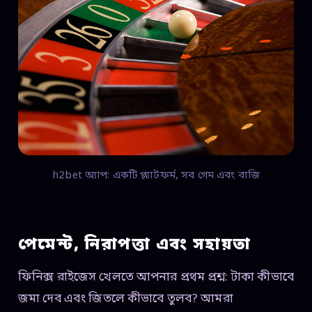
h2bet অ্যাপ: একটি প্ল্যাটফর্ম, সব গেম এবং বাজি
পেমেন্ট, নিরাপত্তা এবং সহায়তা
ফিনিক্স রাইজেস খেলতে আপনার প্রথম প্রশ্ন: টাকা কীভাবে
জমা দেব এবং জিতলে কীভাবে তুলব? আমরা