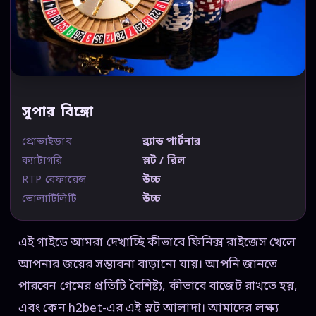
সুপার বিঙ্গো
প্রোভাইডার
ব্র্যান্ড পার্টনার
ক্যাটাগরি
স্লট / রিল
RTP রেফারেন্স
উচ্চ
ভোলাটিলিটি
উচ্চ
এই গাইডে আমরা দেখাচ্ছি কীভাবে ফিনিক্স রাইজেস খেলে
আপনার জয়ের সম্ভাবনা বাড়ানো যায়। আপনি জানতে
পারবেন গেমের প্রতিটি বৈশিষ্ট্য, কীভাবে বাজেট রাখতে হয়,
এবং কেন h2bet-এর এই স্লট আলাদা। আমাদের লক্ষ্য