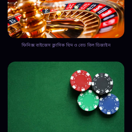
ফিনিক্স রাইজেস ক্লাসিক থিম ও রেড রিল ডিজাইন