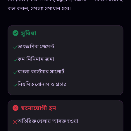
কল করুন, সমস্যা সমাধান হবে।
সুবিধা
তাৎক্ষণিক পেমেন্ট
কম মিনিমাম জমা
বাংলা কাস্টমার সাপোর্ট
নিয়মিত বোনাস ও প্রচার
মনোযোগী হন
অতিরিক্ত খেলায় আসক্ত হওয়া