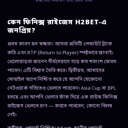
স্বচ্ছ বেট নির্ধারণ এবং খেলা সীমা
কেন ফিনিক্স রাইজেস H2BET-এ
জনপ্রিয়?
প্রথম কারণ হল স্বচ্ছতা। আমরা প্রতিটি পেআউট ট্র্যাক
করি এবং RTP (Return to Player) স্পষ্টভাবে জানাই।
খেলোয়াড়রা জানেন দীর্ঘমেয়াদে গড়ে কত শতাংশ ফেরত
পাবেন। এটি বিশ্বাস তৈরি করে। দ্বিতীয়ত, আমাদের
মোবাইল অ্যাপ নিশ্চিত করে যে আপনি যেকোনো
নেটওয়ার্ক গতিতেও খেলতে পারবেন। Asia Cup বা BPL
চলছে এবং আপনি খেলার ফাঁক দিয়ে এক রাউন্ড ফিনিক্স
রাইজেস খেলতে চান — করতে পারবেন, কোনো বিলম্ব
নেই।