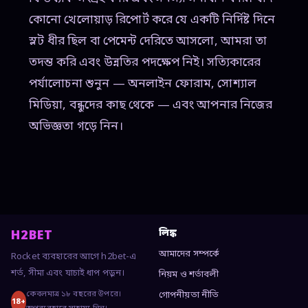
কোনো খেলোয়াড় রিপোর্ট করে যে একটি নির্দিষ্ট দিনে
স্লট ধীর ছিল বা পেমেন্ট দেরিতে আসলো, আমরা তা
তদন্ত করি এবং উন্নতির পদক্ষেপ নিই। সত্যিকারের
পর্যালোচনা শুনুন — অনলাইন ফোরাম, সোশ্যাল
মিডিয়া, বন্ধুদের কাছ থেকে — এবং আপনার নিজের
অভিজ্ঞতা গড়ে নিন।
H2BET
লিঙ্ক
আমাদের সম্পর্কে
Rocket ব্যবহারের আগে h2bet-এ
শর্ত, সীমা এবং যাচাই ধাপ পড়ুন।
নিয়ম ও শর্তাবলী
কেবলমাত্র ১৮ বছরের উপরে।
গোপনীয়তা নীতি
18+