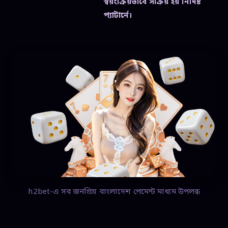
স্বয়ংক্রিয়ভাবে সক্রিয় হয় নির্দিষ্ট
প্যাটার্নে।
h2bet-এ সব জনপ্রিয় বাংলাদেশ পেমেন্ট মাধ্যম উপলব্ধ