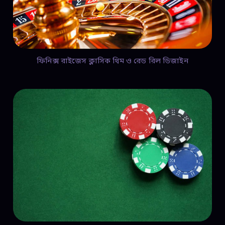
ফিনিক্স রাইজেস ক্লাসিক থিম ও রেড রিল ডিজাইন