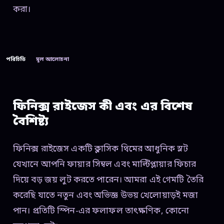
করা।
পরিচিতি
মূল আলোচনা
ফিনিক্স রাইজেস কী এবং এর বিশেষ
বৈশিষ্ট্য
ফিনিক্স রাইজেস একটি ক্লাসিক থিমের আধুনিক স্লট
যেখানে আপনি ফায়ার সিম্বল এবং মাল্টিপ্লায়ার ফিচার
দিয়ে বড় জয় লুট করতে পারেন। আমরা এই গেমটি তৈরি
করেছি যাতে নতুন এবং অভিজ্ঞ উভয় খেলোয়াড়ই মজা
পান। প্রতিটি স্পিন-এর ফলাফল তাৎক্ষণিক, কোনো