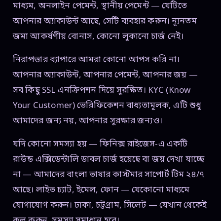
মাধ্যম, অনলাইন পেমেন্ট, স্থানীয় পেমেন্ট — যেটিতে
আপনার অ্যাকাউন্ট আছে, সেটি ব্যবহার করুন। ন্যূনতম
জমা আকর্ষণীয় বোনাস, কোনো লুকানো চার্জ নেই।
নিরাপত্তার ব্যাপারে আমরা কোনো আপস করি না।
আপনার অ্যাকাউন্ট, আপনার পেমেন্ট, আপনার জয় —
সব কিছু SSL এনক্রিপশন দিয়ে সুরক্ষিত। KYC (Know
Your Customer) ভেরিফিকেশন বাধ্যতামূলক, এটি শুধু
আমাদের জন্য নয়, আপনার সুরক্ষার জন্যও।
যদি কোনো সমস্যা হয় — ফিনিক্স রাইজেস-এ একটি
রাউন্ড এক্সিডেন্টালি ডাবল চার্জ হয়েছে বা জয় দেখা যাচ্ছে
না — আমাদের বাংলা ভাষার কাস্টমার সাপোর্ট টিম ২৪/৭
আছে। লাইভ চ্যাট, ইমেল, ফোন — যেকোনো মাধ্যমে
যোগাযোগ করুন। ঢাকা, চট্টগ্রাম, সিলেট — যেখান থেকেই
কল করুন, সমস্যা সমাধান হবে।