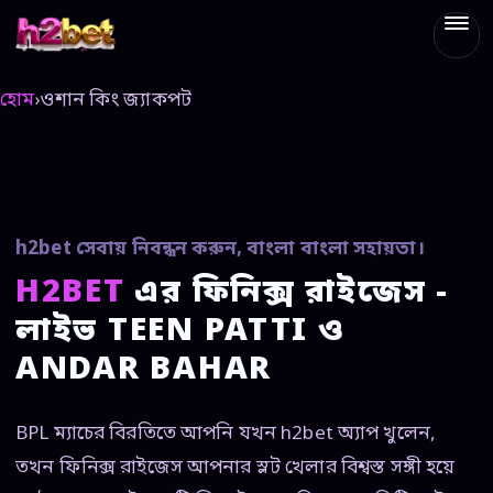
h2bet
হোম
›
ওশান কিং জ্যাকপট
h2bet সেবায় নিবন্ধন করুন, বাংলা বাংলা সহায়তা।
H2BET
এর ফিনিক্স রাইজেস -
লাইভ TEEN PATTI ও
ANDAR BAHAR
BPL ম্যাচের বিরতিতে আপনি যখন h2bet অ্যাপ খুলেন,
তখন ফিনিক্স রাইজেস আপনার স্লট খেলার বিশ্বস্ত সঙ্গী হয়ে