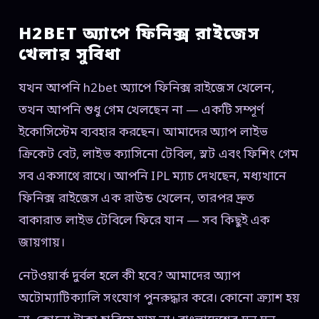
H2BET অ্যাপে ফিনিক্স রাইজেস
খেলার সুবিধা
যখন আপনি h2bet অ্যাপে ফিনিক্স রাইজেস খেলেন,
তখন আপনি শুধু গেম খেলছেন না — একটি সম্পূর্ণ
ইকোসিস্টেম ব্যবহার করছেন। আমাদের অ্যাপ লাইভ
ক্রিকেট বেট, লাইভ ক্যাসিনো টেবিল, স্লট এবং ফিশিং গেম
সব একসাথে রাখে। আপনি IPL ম্যাচ দেখছেন, মধ্যখানে
ফিনিক্স রাইজেস এক রাউন্ড খেলেন, তারপর দ্রুত
বাকারাত লাইভ টেবিলে ফিরে যান — সব কিছুই এক
জায়গায়।
নেটওয়ার্ক দুর্বল হলে কী হবে? আমাদের অ্যাপ
অটোম্যাটিক্যালি সংযোগ পুনরুদ্ধার করে। কোনো ক্র্যাশ হয়