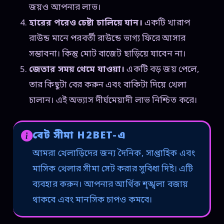
জয়ও আপনার লাভ।
হারের পরেও চেষ্টা চালিয়ে যান।
একটি খারাপ
রাউন্ড মানে পরবর্তী রাউন্ডে ভাগ্য ফিরে আসার
সম্ভাবনা। কিন্তু মোট বাজেট ছাড়িয়ে যাবেন না।
জেতার সময় থেমে যাওয়া।
একটি বড় জয় পেলে,
তার কিছুটা বের করুন এবং বাকিটা দিয়ে খেলা
চালান। এই অভ্যাস দীর্ঘমেয়াদী লাভ নিশ্চিত করে।
বেট সীমা H2BET-এ
আমরা খেলাড়িদের জন্য দৈনিক, সাপ্তাহিক এবং
মাসিক খেলার সীমা সেট করার সুবিধা দিই। এটি
ব্যবহার করুন। আপনার আর্থিক শৃঙ্খলা বজায়
থাকবে এবং মানসিক চাপও কমবে।