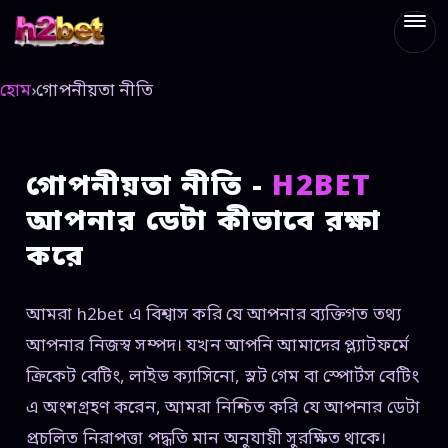
h2bet
হোম
›
গোপনীয়তা নীতি
গোপনীয়তা নীতি -
H2BET
আপনার ডেটা কীভাবে রক্ষা
করে
আমরা h2bet এ বিশ্বাস করি যে আপনার ব্যক্তিগত তথ্য
আপনার নিজস্ব সম্পদ। যখন আপনি আমাদের প্ল্যাটফর্মে
ক্রিকেট বেটিং, লাইভ ক্যাসিনো, স্লট গেম বা স্পোর্টস বেটিং
এ অংশগ্রহণ করেন, আমরা নিশ্চিত করি যে আপনার ডেটা
প্রচলিত নিরাপত্তা পদ্ধতি মান অনুযায়ী সুরক্ষিত থাকে।