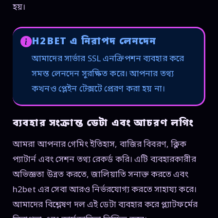
হয়।
H2BET এ নিরাপদ লেনদেন
আমাদের সার্ভার SSL এনক্রিপশন ব্যবহার করে
সমস্ত লেনদেন সুরক্ষিত করে। আপনার তথ্য
কখনও প্লেইন টেক্সটে প্রেরণ করা হয় না।
ব্যবহার সংক্রান্ত ডেটা এবং আচরণ লগিং
আমরা আপনার গেমিং ইতিহাস, বাজির বিবরণ, ক্লিক
প্যাটার্ন এবং সেশন তথ্য রেকর্ড করি। এটি ব্যবহারকারীর
অভিজ্ঞতা উন্নত করতে, জালিয়াতি সনাক্ত করতে এবং
h2bet এর সেবা আরও নির্ভরযোগ্য করতে সাহায্য করে।
আমাদের বিশ্লেষণ দল এই ডেটা ব্যবহার করে প্ল্যাটফর্মের