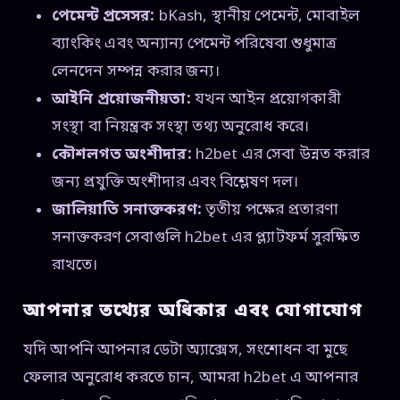
পেমেন্ট প্রসেসর:
bKash, স্থানীয় পেমেন্ট, মোবাইল
ব্যাংকিং এবং অন্যান্য পেমেন্ট পরিষেবা শুধুমাত্র
লেনদেন সম্পন্ন করার জন্য।
আইনি প্রয়োজনীয়তা:
যখন আইন প্রয়োগকারী
সংস্থা বা নিয়ন্ত্রক সংস্থা তথ্য অনুরোধ করে।
কৌশলগত অংশীদার:
h2bet এর সেবা উন্নত করার
জন্য প্রযুক্তি অংশীদার এবং বিশ্লেষণ দল।
জালিয়াতি সনাক্তকরণ:
তৃতীয় পক্ষের প্রতারণা
সনাক্তকরণ সেবাগুলি h2bet এর প্ল্যাটফর্ম সুরক্ষিত
রাখতে।
আপনার তথ্যের অধিকার এবং যোগাযোগ
যদি আপনি আপনার ডেটা অ্যাক্সেস, সংশোধন বা মুছে
ফেলার অনুরোধ করতে চান, আমরা h2bet এ আপনার