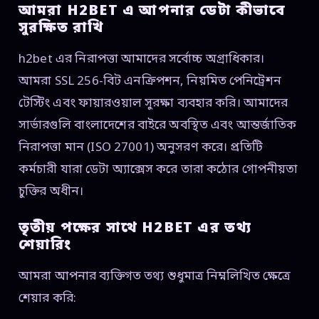
আমরা H2BET এ আপনার ডেটা কীভাবে
সুরক্ষিত রাখি
h2bet এর নিরাপত্তা আমাদের সর্বোচ্চ অগ্রাধিকার।
আমরা SSL 256-বিট এনক্রিপশন, নিয়মিত পেনিট্রেশন
টেস্টিং এবং ফায়ারওয়াল সুরক্ষা ব্যবহার করি। আমাদের
সার্ভারগুলি বাংলাদেশের বাইরে অবস্থিত এবং আন্তর্জাতিক
নিরাপত্তা মান (ISO 27001) অনুসরণ করে। প্রতিটি
কর্মচারী যারা ডেটা অ্যাক্সেস করে তারা কঠোর গোপনীয়তা
চুক্তির অধীন।
তৃতীয় পক্ষের সাথে H2BET এর তথ্য
শেয়ারিং
আমরা আপনার ব্যক্তিগত তথ্য শুধুমাত্র নিম্নলিখিত ক্ষেত্রে
শেয়ার করি: