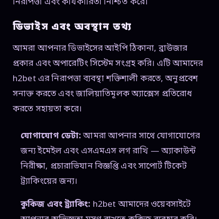
নিরাপত্তা এবং কার্যকারিতা নিশ্চিত করে।
ডিভাইস এবং অবস্থান তথ্য
আমরা আপনার ডিভাইসের আইপি ঠিকানা, ব্রাউজার
প্রকার এবং অপারেটিং সিস্টেম সংগ্রহ করি। এটি আমাদের
h2bet এর নিরাপত্তা ব্যবস্থা শক্তিশালী করতে, অনুপ্রবেশ
সনাক্ত করতে এবং জালিয়াতিমূলক অ্যাক্সেস প্রতিরোধ
করতে সহায়তা করে।
যোগাযোগ ডেটা:
আমরা আপনার সাথে যোগাযোগের
জন্য ইমেইল এবং এসএমএস লগ রাখি — অ্যাকাউন্ট
নিরীক্ষা, প্রচারাভিযান বিজ্ঞপ্তি এবং সাপোর্ট টিকেট
ট্র্যাকিংয়ের জন্য।
কুকিজ এবং ট্র্যাকিং:
h2bet আমাদের ওয়েবসাইটে